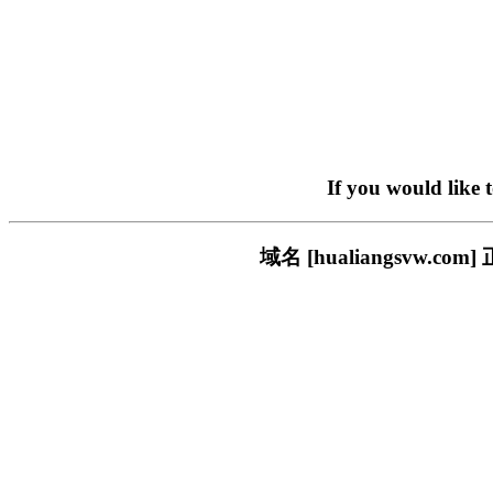
If you would like 
域名 [hualiangsvw