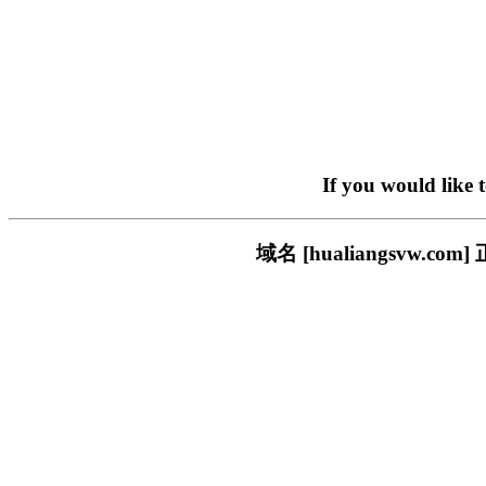
If you would like 
域名 [hualiangsvw