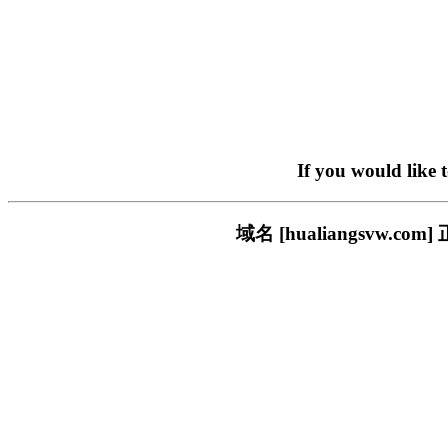
If you would like 
域名 [hualiangsvw